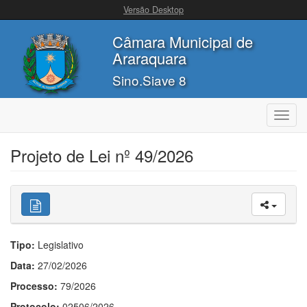
Versão Desktop
Câmara Municipal de
Araraquara
Sino.Siave 8
Toggl
navig
Projeto de Lei nº 49/2026
Tipo:
Legislativo
Data:
27/02/2026
Processo:
79/2026
Protocolo:
02506/2026