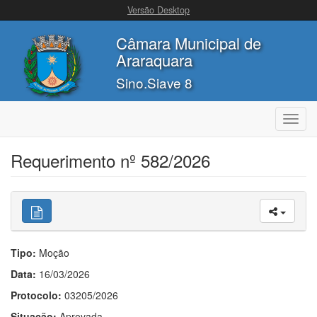
Versão Desktop
Câmara Municipal de
Araraquara
Sino.Siave 8
Toggl
navig
Requerimento nº 582/2026
Tipo:
Moção
Data:
16/03/2026
Protocolo:
03205/2026
Situação:
Aprovada