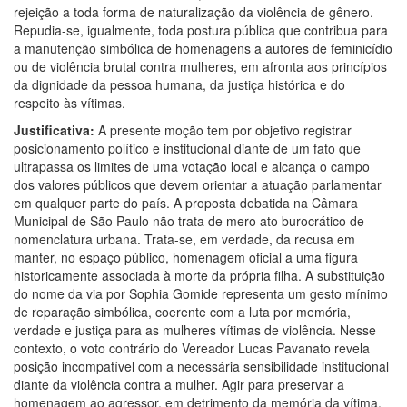
rejeição a toda forma de naturalização da violência de gênero.
Repudia-se, igualmente, toda postura pública que contribua para
a manutenção simbólica de homenagens a autores de feminicídio
ou de violência brutal contra mulheres, em afronta aos princípios
da dignidade da pessoa humana, da justiça histórica e do
respeito às vítimas.
Justificativa:
A presente moção tem por objetivo registrar
posicionamento político e institucional diante de um fato que
ultrapassa os limites de uma votação local e alcança o campo
dos valores públicos que devem orientar a atuação parlamentar
em qualquer parte do país. A proposta debatida na Câmara
Municipal de São Paulo não trata de mero ato burocrático de
nomenclatura urbana. Trata-se, em verdade, da recusa em
manter, no espaço público, homenagem oficial a uma figura
historicamente associada à morte da própria filha. A substituição
do nome da via por Sophia Gomide representa um gesto mínimo
de reparação simbólica, coerente com a luta por memória,
verdade e justiça para as mulheres vítimas de violência. Nesse
contexto, o voto contrário do Vereador Lucas Pavanato revela
posição incompatível com a necessária sensibilidade institucional
diante da violência contra a mulher. Agir para preservar a
homenagem ao agressor, em detrimento da memória da vítima,