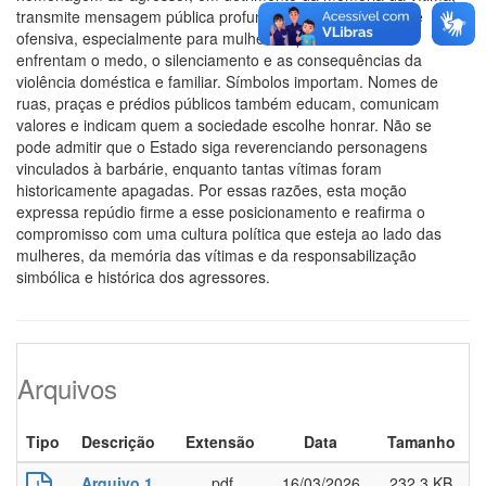
transmite mensagem pública profundamente inadequada e
ofensiva, especialmente para mulheres que diariamente
enfrentam o medo, o silenciamento e as consequências da
violência doméstica e familiar. Símbolos importam. Nomes de
ruas, praças e prédios públicos também educam, comunicam
valores e indicam quem a sociedade escolhe honrar. Não se
pode admitir que o Estado siga reverenciando personagens
vinculados à barbárie, enquanto tantas vítimas foram
historicamente apagadas. Por essas razões, esta moção
expressa repúdio firme a esse posicionamento e reafirma o
compromisso com uma cultura política que esteja ao lado das
mulheres, da memória das vítimas e da responsabilização
simbólica e histórica dos agressores.
Arquivos
Tipo
Descrição
Extensão
Data
Tamanho
Arquivo 1
.pdf
16/03/2026
232,3 KB