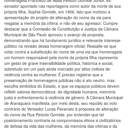
homenageia Francisco de Assis Peixoto Gomide Júnior, ex-
senador apontado nas reportagens como autor da morte de sua
própria filha, Sophia Gomide, em 1906, fato que motivou a
apresentação do projeto de alteração do nome da via para
resgatar a memória da vítima, e não de seu agressor; Cumpre
destacar que a Comissão de Constituição e Justiça da Câmara
Municipal de São Paulo aprovou o avanço da proposta,
demonstrando que há fundamento jurídico e relevante interesse
público na revisão dessa homenagem oficial; Ressalte-se que
votar contra a substituição do nome de uma via que homenageia
um homem responsável pela morte da própria filha representa
um gesto de grave insensibilidade política, histórica e social,
sobretudo em um país ainda marcado por altos índices de
violência contra as mulheres; É preciso registrar que a
preservação de homenagens públicas não é ato neutro, mas
escolha simbólica do Estado, e que os espaços públicos devem
refletir valores democráticos, de dignidade humana, memória
justa e enfrentamento à violência de gênero; A Câmara Municipal
de Araraquara manifesta, por meio desta, seu repúdio ao voto
contrário do Vereador Lucas Pavanato à proposta de alteração
do nome da Rua Peixoto Gomide, por entender que tal
posicionamento contraria os compromissos éticos e civilizatórios
de defesa da vida das mulheres, da memória das vítimas e da