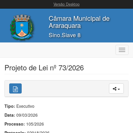
Versão Desktop
Câmara Municipal de
Araraquara
Sino.Siave 8
Toggl
navig
Projeto de Lei nº 73/2026
Tipo:
Executivo
Data:
09/03/2026
Processo:
105/2026
Protocolo:
02918/2026