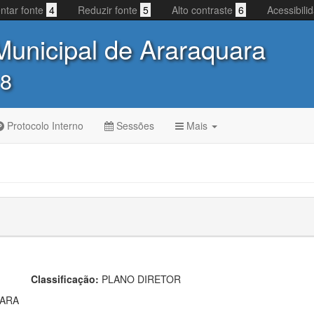
ntar fonte
4
Reduzir fonte
5
Alto contraste
6
Acessibil
unicipal de Araraquara
 8
Protocolo Interno
Sessões
Mais
Classificação:
PLANO DIRETOR
UARA