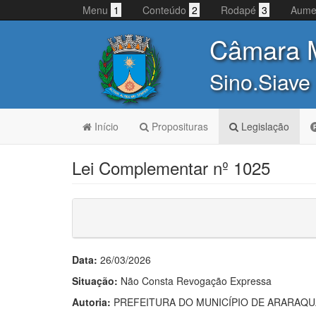
Menu
1
Conteúdo
2
Rodapé
3
Aume
Câmara M
Sino.Siave
Início
Proposituras
Legislação
Lei Complementar nº 1025
Data:
26/03/2026
Situação:
Não Consta Revogação Expressa
Autoria:
PREFEITURA DO MUNICÍPIO DE ARARAQ