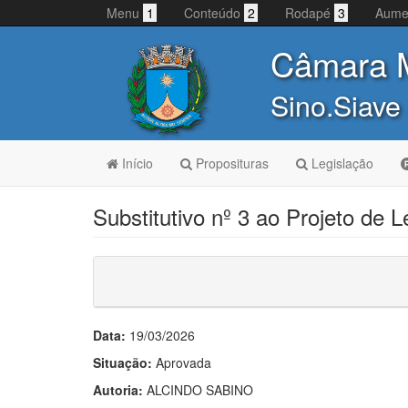
Menu
1
Conteúdo
2
Rodapé
3
Aume
Câmara M
Sino.Siave
Início
Proposituras
Legislação
Substitutivo nº 3 ao Projeto de L
Data:
19/03/2026
Situação:
Aprovada
Autoria:
ALCINDO SABINO