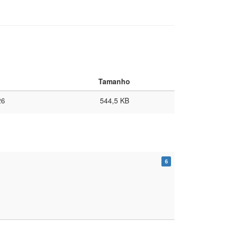
Tamanho
26
544,5 KB
6