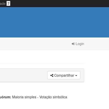
idade
7
Login
Compartilhar
uórum:
Maioria simples - Votação simbólica