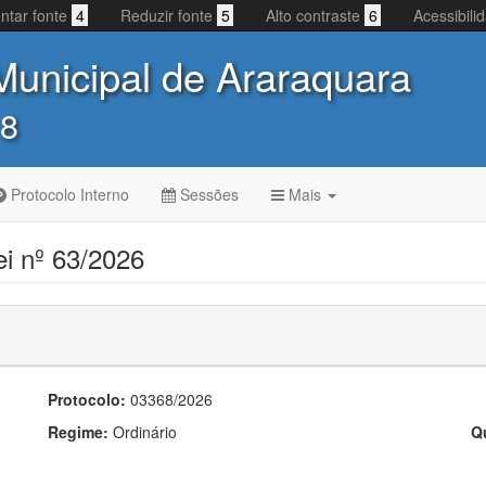
ntar fonte
4
Reduzir fonte
5
Alto contraste
6
Acessibil
unicipal de Araraquara
 8
Protocolo Interno
Sessões
Mais
ei nº 63/2026
Protocolo:
03368/2026
Regime:
Ordinário
Q